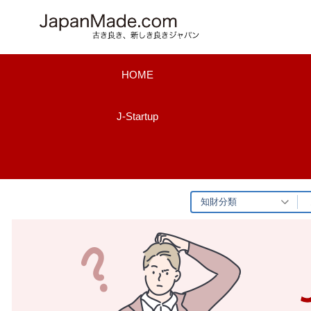
コ
ン
テ
ン
HOME
ツ
へ
J-Startup
ス
キ
ッ
プ
知財分類