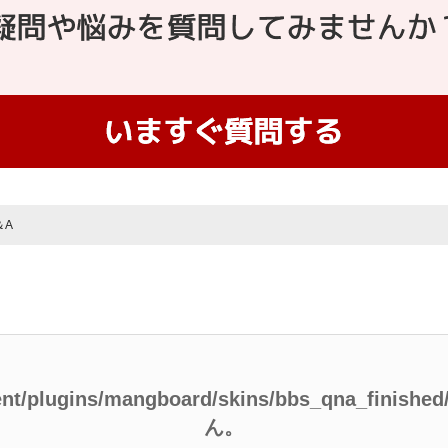
＆A
ent/plugins/mangboard/skins/bbs_qna_finish
ん。