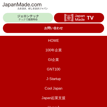
コ
ン
ジェロンテック
テ
テックで健康寿命
ン
お問い合わせ
ツ
へ
HOME
ス
100年企業
キ
GI企業
ッ
プ
GNT100
J-Startup
Cool Japan
Japan起業支援