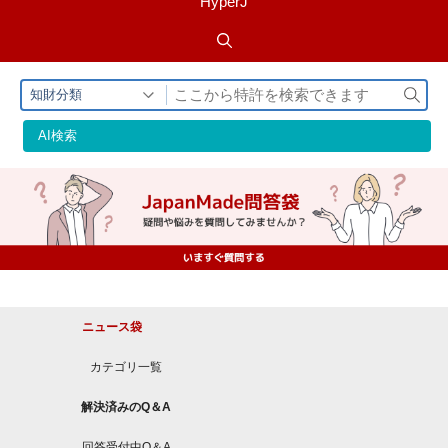
HyperJ
検
知財分類
索
AI検索
ニュース袋
カテゴリ一覧
解決済みのQ＆A
回答受付中Q＆A