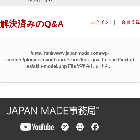
解決済みのQ&A
ログイン
|
会員登録
/data/html/www.japanmade.com/wp-
content/plugins/mangboard/skins/bbs_qna_finished/includ
es/skin-model.php Fileが存在しません。