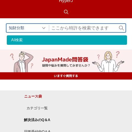
HyperJ
検
知財分類
索
AI検索
ニュース袋
カテゴリ一覧
解決済みのQ＆A
回答受付中Q＆A