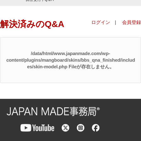
解決済みのQ&A
ログイン
|
会員登録
/data/html/www.japanmade.com/wp-
content/plugins/mangboard/skins/bbs_qna_finished/includ
es/skin-model.php Fileが存在しません。