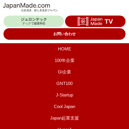
コ
ン
ジェロンテック
テ
テックで健康寿命
ン
お問い合わせ
ツ
へ
HOME
ス
100年企業
キ
GI企業
ッ
プ
GNT100
J-Startup
Cool Japan
Japan起業支援