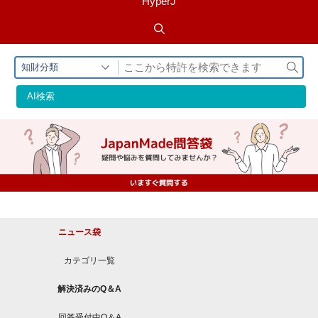
HyperJ
検
知財分類
索
AI検索
ニュース袋
カテゴリ一覧
解決済みのQ＆A
回答受付中Q＆A