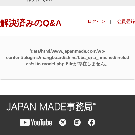
解決済みのQ&A
ログイン
|
会員登録
/data/html/www.japanmade.com/wp-
content/plugins/mangboard/skins/bbs_qna_finished/includ
es/skin-model.php Fileが存在しません。