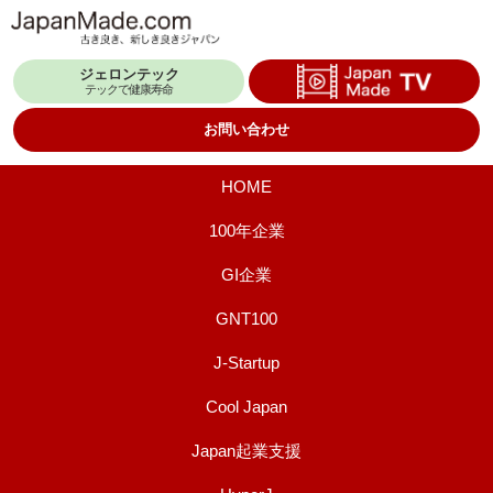
コ
ン
ジェロンテック
テ
テックで健康寿命
ン
お問い合わせ
ツ
へ
HOME
ス
100年企業
キ
GI企業
ッ
プ
GNT100
J-Startup
Cool Japan
Japan起業支援