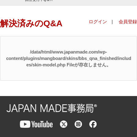
解決済みのQ&A
ログイン
|
会員登録
/data/html/www.japanmade.com/wp-
content/plugins/mangboard/skins/bbs_qna_finished/includ
es/skin-model.php Fileが存在しません。