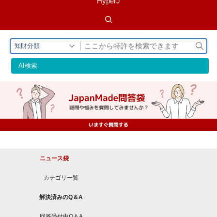
HyperJ
検
知財分類
索
AI検索
ニュース袋
カテゴリ一覧
解決済みのQ＆A
回答受付中Q＆A