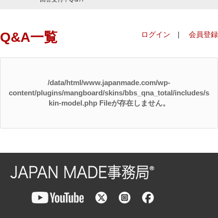
Q&A一覧
ログイン
|
会員登録
/data/html/www.japanmade.com/wp-
content/plugins/mangboard/skins/bbs_qna_total/includes/s
kin-model.php Fileが存在しません。