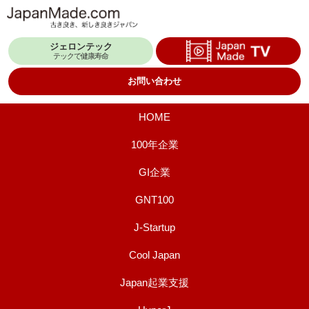
コ
ン
ジェロンテック
テ
テックで健康寿命
ン
お問い合わせ
ツ
へ
HOME
ス
100年企業
キ
GI企業
ッ
プ
GNT100
J-Startup
Cool Japan
Japan起業支援