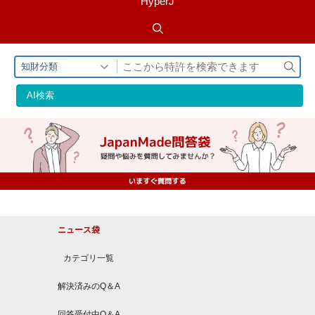
HyperJ
検
知財分類
索
AI検索
ニュース袋
カテゴリ一覧
解決済みのQ＆A
回答受付中Q＆A