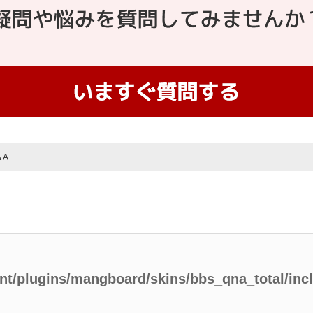
＆A
ent/plugins/mangboard/skins/bbs_qna_total