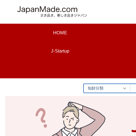
コ
ン
テ
ン
HOME
ツ
へ
J-Startup
ス
キ
ッ
プ
知財分類