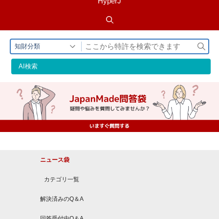
HyperJ
検
知財分類
索
AI検索
ニュース袋
カテゴリ一覧
解決済みのQ＆A
回答受付中Q＆A