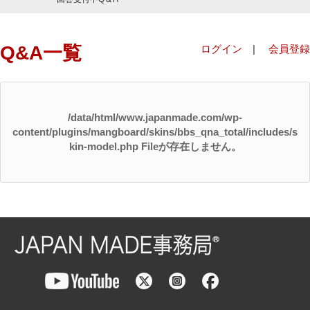
Q&A一覧
ログイン
|
会員登録
/data/html/www.japanmade.com/wp-
content/plugins/mangboard/skins/bbs_qna_total/includes/s
kin-model.php Fileが存在しません。