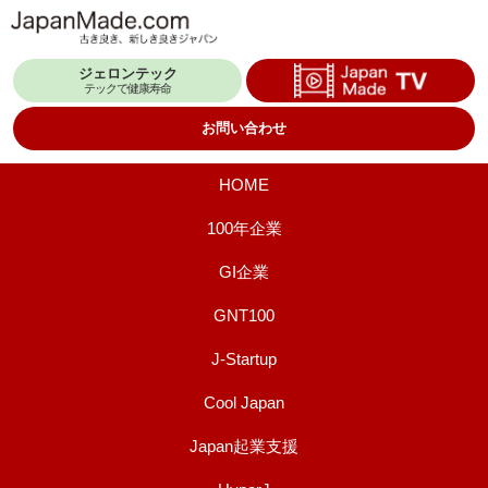
コ
ン
ジェロンテック
テ
テックで健康寿命
ン
お問い合わせ
ツ
へ
HOME
ス
100年企業
キ
GI企業
ッ
プ
GNT100
J-Startup
Cool Japan
Japan起業支援