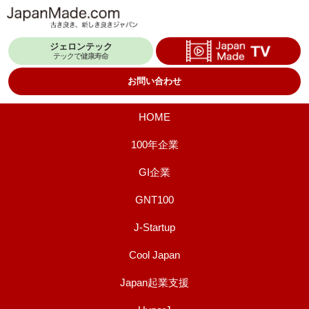
コ
ン
ジェロンテック
テ
テックで健康寿命
ン
お問い合わせ
ツ
へ
HOME
ス
100年企業
キ
GI企業
ッ
プ
GNT100
J-Startup
Cool Japan
Japan起業支援