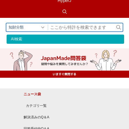
HyperJ
検
知財分類
索
AI検索
ニュース袋
カテゴリ一覧
解決済みのQ＆A
回答受付中Q＆A