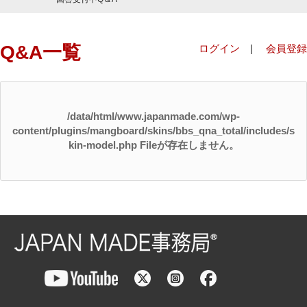
Q&A一覧
ログイン
|
会員登録
/data/html/www.japanmade.com/wp-
content/plugins/mangboard/skins/bbs_qna_total/includes/s
kin-model.php Fileが存在しません。