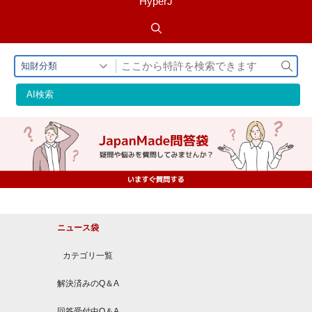
HyperJ
検
知財分類
索
AI検索
ニュース袋
カテゴリ一覧
解決済みのQ＆A
回答受付中Q＆A