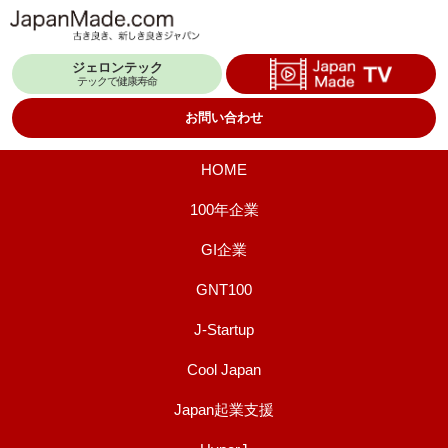
コ
ン
ジェロンテック
テ
テックで健康寿命
ン
お問い合わせ
ツ
へ
HOME
ス
100年企業
キ
GI企業
ッ
プ
GNT100
J-Startup
Cool Japan
Japan起業支援