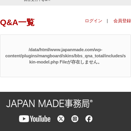
Q&A一覧
ログイン
|
会員登録
/data/html/www.japanmade.com/wp-
content/plugins/mangboard/skins/bbs_qna_total/includes/s
kin-model.php Fileが存在しません。