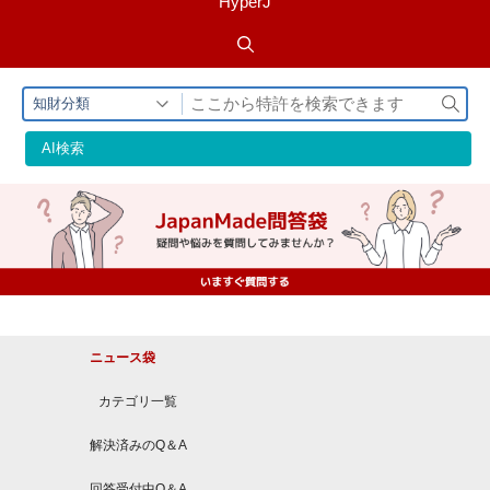
HyperJ
検
知財分類
索
AI検索
ニュース袋
カテゴリ一覧
解決済みのQ＆A
回答受付中Q＆A