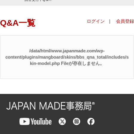
Q&A一覧
ログイン
|
会員登録
/data/html/www.japanmade.com/wp-
content/plugins/mangboard/skins/bbs_qna_total/includes/s
kin-model.php Fileが存在しません。