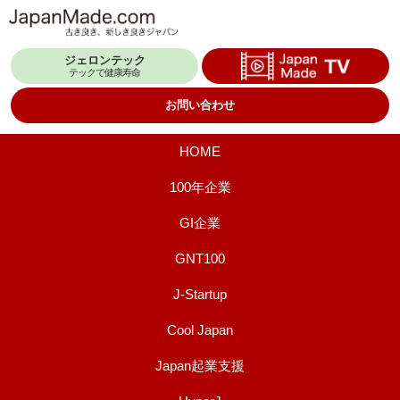
コ
ン
ジェロンテック
テ
テックで健康寿命
ン
お問い合わせ
ツ
へ
HOME
ス
100年企業
キ
GI企業
ッ
プ
GNT100
J-Startup
Cool Japan
Japan起業支援