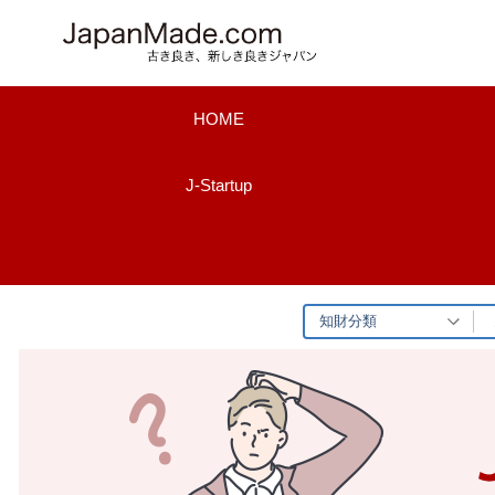
コ
ン
テ
ン
HOME
ツ
へ
J-Startup
ス
キ
ッ
プ
知財分類