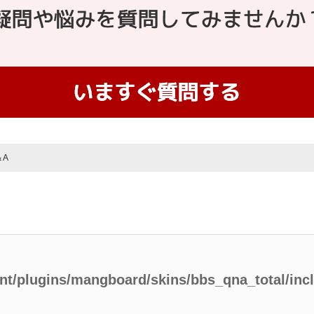
＆A
ent/plugins/mangboard/skins/bbs_qna_total