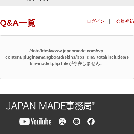
Q&A一覧
ログイン
|
会員登録
/data/html/www.japanmade.com/wp-
content/plugins/mangboard/skins/bbs_qna_total/includes/s
kin-model.php Fileが存在しません。