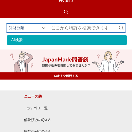
HyperJ
検
知財分類
索
AI検索
ニュース袋
カテゴリ一覧
解決済みのQ＆A
回答受付中Q＆A