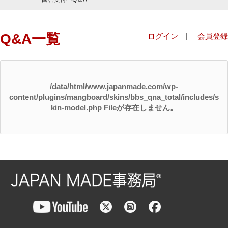
Q&A一覧
ログイン
|
会員登録
/data/html/www.japanmade.com/wp-
content/plugins/mangboard/skins/bbs_qna_total/includes/s
kin-model.php Fileが存在しません。