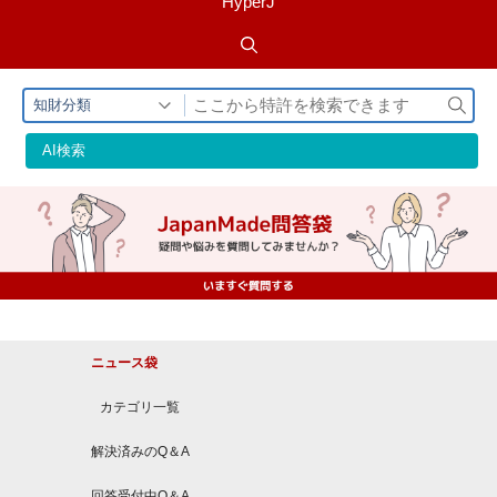
HyperJ
検
知財分類
索
AI検索
ニュース袋
カテゴリ一覧
解決済みのQ＆A
回答受付中Q＆A