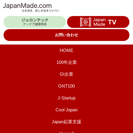
コ
ン
ジェロンテック
テ
テックで健康寿命
ン
お問い合わせ
ツ
へ
HOME
ス
100年企業
キ
GI企業
ッ
プ
GNT100
J-Startup
Cool Japan
Japan起業支援