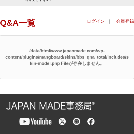
Q&A一覧
ログイン
|
会員登録
/data/html/www.japanmade.com/wp-
content/plugins/mangboard/skins/bbs_qna_total/includes/s
kin-model.php Fileが存在しません。