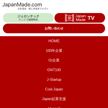
コ
ン
ジェロンテック
テ
テックで健康寿命
ン
お問い合わせ
ツ
へ
HOME
ス
100年企業
キ
GI企業
ッ
プ
GNT100
J-Startup
Cool Japan
Japan起業支援