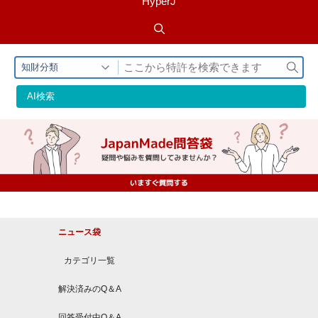
HyperJ
検
知財分類
索
AI検索
ニュース袋
カテゴリ一覧
解決済みのQ＆A
回答受付中Q＆A