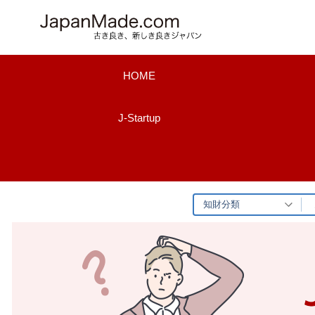
コ
ン
テ
ン
HOME
ツ
へ
J-Startup
ス
キ
ッ
プ
知財分類