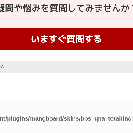
＆A
ent/plugins/mangboard/skins/bbs_qna_total