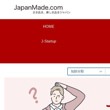
コ
ン
テ
ン
HOME
ツ
へ
J-Startup
ス
キ
ッ
プ
知財分類