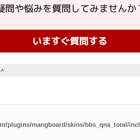
＆A
ent/plugins/mangboard/skins/bbs_qna_total