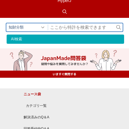
HyperJ
検
知財分類
索
AI検索
ニュース袋
カテゴリ一覧
解決済みのQ＆A
回答受付中Q＆A