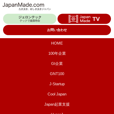
コ
ン
ジェロンテック
テ
テックで健康寿命
ン
お問い合わせ
ツ
へ
HOME
ス
100年企業
キ
GI企業
ッ
プ
GNT100
J-Startup
Cool Japan
Japan起業支援