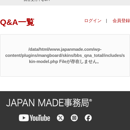
Q&A一覧
ログイン
|
会員登録
/data/html/www.japanmade.com/wp-
content/plugins/mangboard/skins/bbs_qna_total/includes/s
kin-model.php Fileが存在しません。