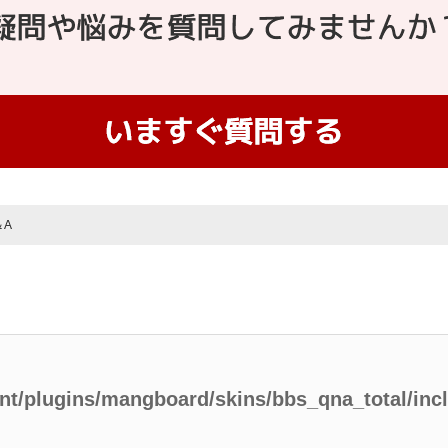
＆A
ent/plugins/mangboard/skins/bbs_qna_total