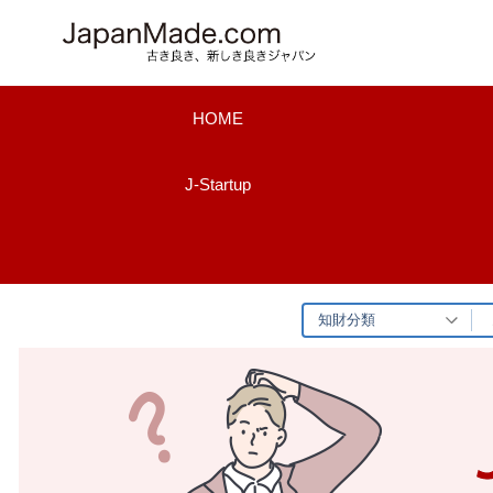
コ
ン
テ
ン
HOME
ツ
へ
J-Startup
ス
キ
ッ
プ
知財分類