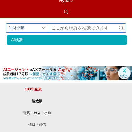
HyperJ
検
知財分類
索
AI検索
100年企業
製造業
電気・ガス・水道
情報・通信