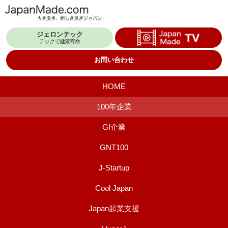
コ
ン
ジェロンテック
テ
テックで健康寿命
ン
お問い合わせ
ツ
へ
HOME
ス
100年企業
キ
GI企業
ッ
プ
GNT100
J-Startup
Cool Japan
Japan起業支援