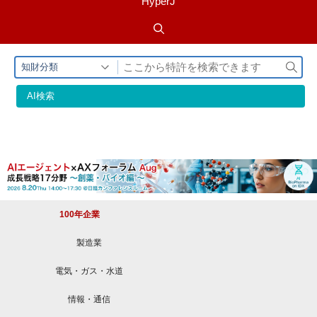
HyperJ
検
知財分類
索
AI検索
100年企業
製造業
電気・ガス・水道
情報・通信