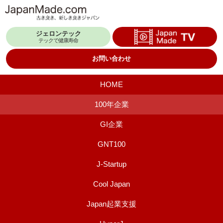
コ
ン
ジェロンテック
テ
テックで健康寿命
ン
お問い合わせ
ツ
へ
HOME
ス
100年企業
キ
GI企業
ッ
プ
GNT100
J-Startup
Cool Japan
Japan起業支援