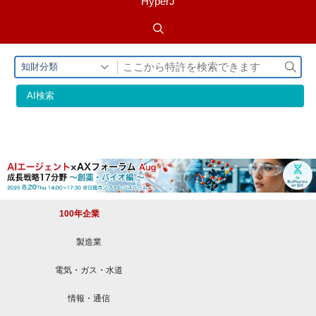
HyperJ
検
知財分類
索
AI検索
100年企業
製造業
電気・ガス・水道
情報・通信