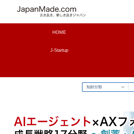
コ
ン
テ
ン
HOME
ツ
へ
J-Startup
ス
キ
ッ
プ
知財分類