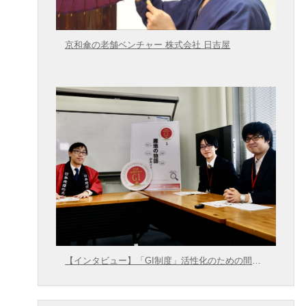
京和傘の老舗ベンチャー 株式会社 日吉屋
【インタビュー】「GI制度」活性化のための間口
拡大に向けて【農林水産省 × 東大むら塾】