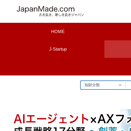
コ
ン
テ
ン
HOME
ツ
へ
J-Startup
ス
キ
ッ
プ
知財分類