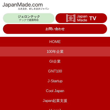
コ
ン
ジェロンテック
テ
テックで健康寿命
ン
お問い合わせ
ツ
へ
HOME
ス
100年企業
キ
GI企業
ッ
プ
GNT100
J-Startup
Cool Japan
Japan起業支援