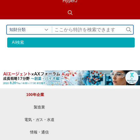
HyperJ
検
知財分類
索
AI検索
100年企業
製造業
電気・ガス・水道
情報・通信