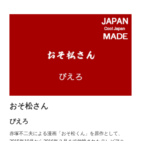
おそ松さん
ぴえろ
赤塚不二夫による漫画「おそ松くん」を原作として、