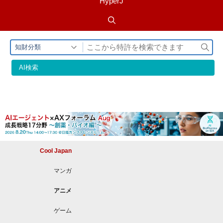
HyperJ
検
知財分類
索
AI検索
Cool Japan
マンガ
アニメ
ゲーム