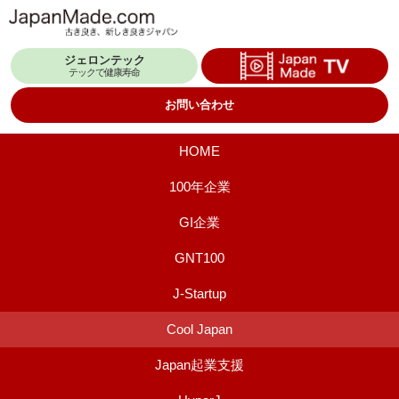
コ
ン
ジェロンテック
テ
テックで健康寿命
ン
お問い合わせ
ツ
へ
HOME
ス
100年企業
キ
GI企業
ッ
プ
GNT100
J-Startup
Cool Japan
Japan起業支援