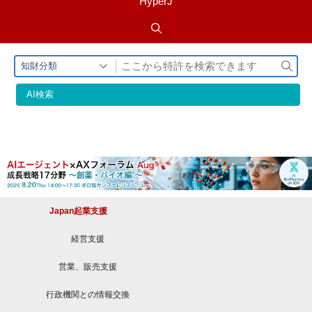
HyperJ
検
知財分類
索
AI検索
Japan起業支援
経営支援
営業、販売支援
行政機関との情報交換