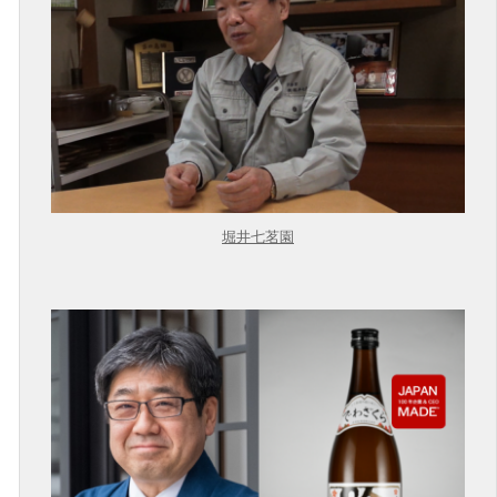
堀井七茗園