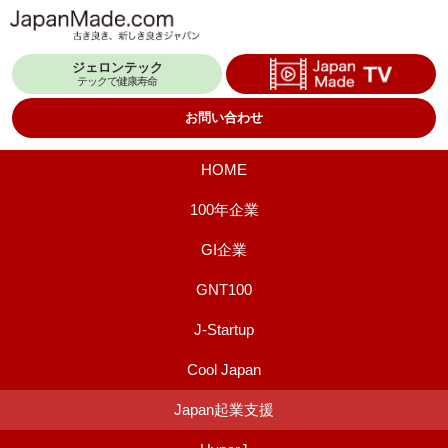
コ
ン
ジェロンテック
テ
テックで健康寿命
ン
お問い合わせ
ツ
へ
HOME
ス
100年企業
キ
GI企業
ッ
プ
GNT100
J-Startup
Cool Japan
Japan起業支援