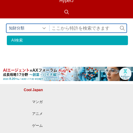
HyperJ
検
知財分類
索
AI検索
Cool Japan
マンガ
アニメ
ゲーム