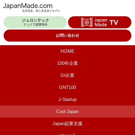
コ
ン
ジェロンテック
テ
テックで健康寿命
ン
お問い合わせ
ツ
へ
HOME
ス
100年企業
キ
GI企業
ッ
プ
GNT100
J-Startup
Cool Japan
Japan起業支援