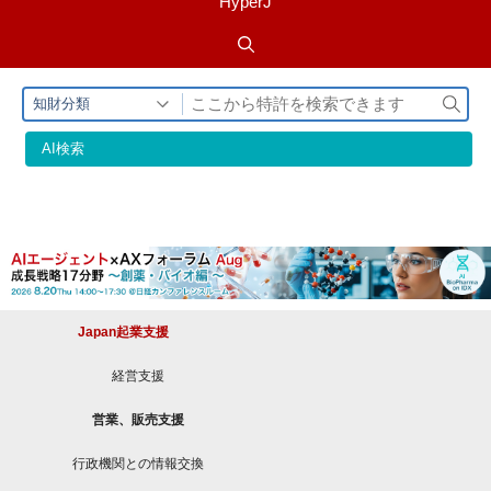
HyperJ
検
知財分類
索
AI検索
Japan起業支援
経営支援
営業、販売支援
行政機関との情報交換