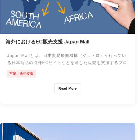
海外におけるEC販売支援 Japan Mall
Japan Mallとは、日本貿易振興機構（ジェトロ）が行ってい
る日本商品の海外ECサイトなどを通じた販売を支援するプロ
ジェクトです。世界５０カ国以上と連携し、食品、飲料、日
営業、販売支援
用品、生活雑貨などの海外向け輸出拡大を支援し、売れ筋日
本商品の創出を目指しています。海外のECサイトが現地市場
Read More
の目線で販売した日本の商品の調査をジェトロが仲介し、海
外のECサイトが選定した商品を日本から買取、現地の自社倉
庫にストックして、直接販売する仕組みです。