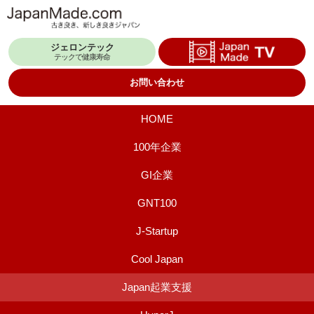
コ
ン
ジェロンテック
テ
テックで健康寿命
ン
お問い合わせ
ツ
へ
HOME
ス
100年企業
キ
GI企業
ッ
プ
GNT100
J-Startup
Cool Japan
Japan起業支援