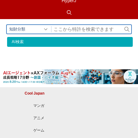
HyperJ
検
知財分類
索
AI検索
Cool Japan
マンガ
アニメ
ゲーム