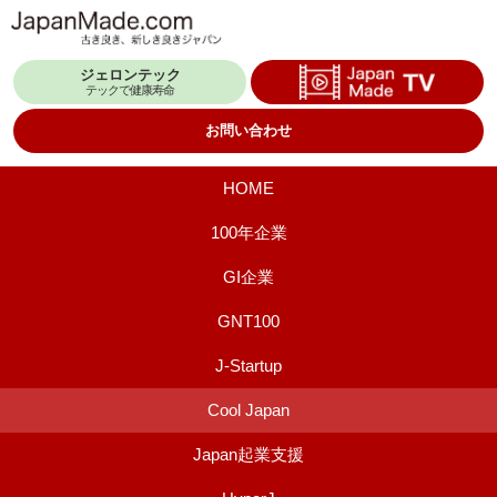
コ
ン
ジェロンテック
テ
テックで健康寿命
ン
お問い合わせ
ツ
へ
HOME
ス
100年企業
キ
GI企業
ッ
プ
GNT100
J-Startup
Cool Japan
Japan起業支援