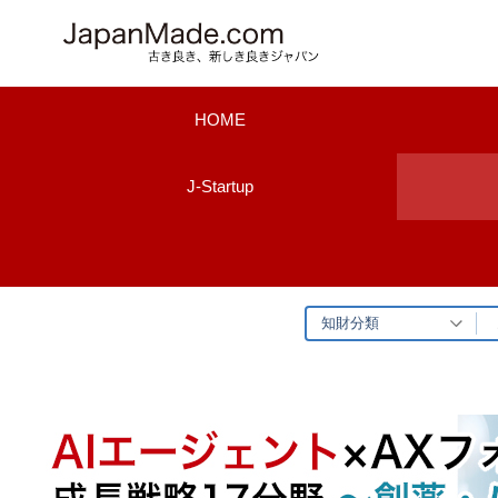
コ
ン
テ
ン
HOME
ツ
へ
J-Startup
ス
キ
ッ
プ
知財分類