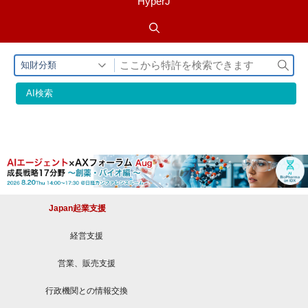
HyperJ
検
知財分類
索
AI検索
Japan起業支援
経営支援
営業、販売支援
行政機関との情報交換