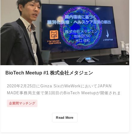
BioTech Meetup #1 株式会社メタジェン
2020年2月25日にGinza SixのWeWorkにおいてJAPAN
MADE事務局主催で第1回目のBioTech Meetupが開催されま
した。
企業間マッチング
Read More