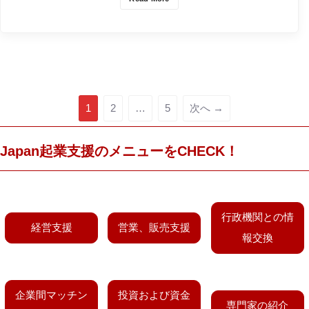
1
2
…
5
次へ →
Japan起業支援のメニューをCHECK！
行政機関との情
経営支援
営業、販売支援
報交換
企業間マッチン
投資および資金
専門家の紹介