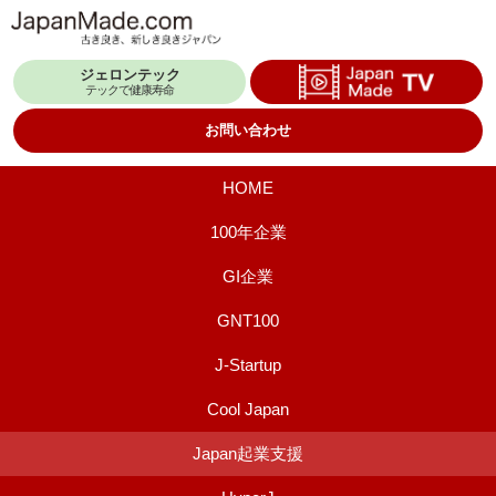
コ
ン
ジェロンテック
テ
テックで健康寿命
ン
お問い合わせ
ツ
へ
HOME
ス
100年企業
キ
GI企業
ッ
プ
GNT100
J-Startup
Cool Japan
Japan起業支援