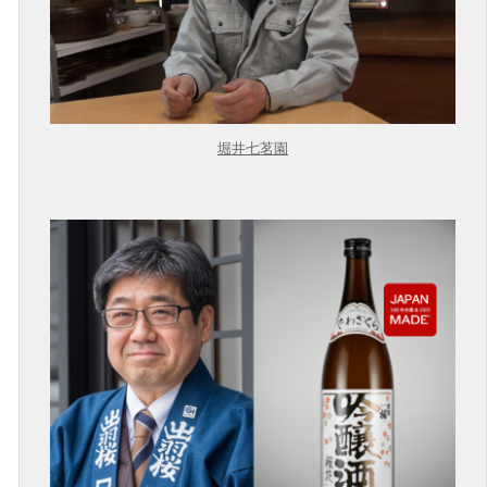
堀井七茗園