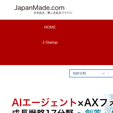
コ
ン
テ
ン
HOME
ツ
へ
J-Startup
ス
キ
ッ
プ
知財分類