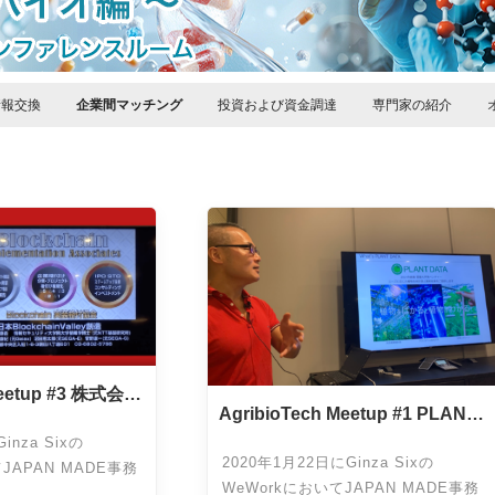
情報交換
企業間マッチング
投資および資金調達
専門家の紹介
Meetup #3 株式会社
AgribioTech Meetup #1 PLANT
ノロジー
DATA株式会社
inza Sixの
2020年1月22日にGinza Sixの
JAPAN MADE事務
WeWorkにおいてJAPAN MADE事務
lockChain