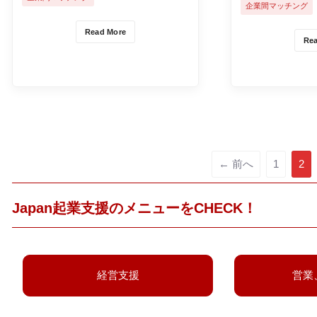
されました。
企業間マッチング
Meetupが開催
Read More
Re
← 前へ
1
2
Japan起業支援のメニューをCHECK！
経営支援
営業