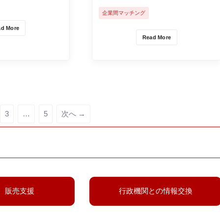
局主催で第1回目のAgribioTech
されました。
企業間マッチング
Meetupが開催されました。
ad More
Read More
3
…
5
次へ →
、販売支援
行政機関との情報交換