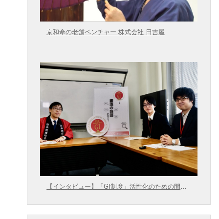
京和傘の老舗ベンチャー 株式会社 日吉屋
【インタビュー】「GI制度」活性化のための間口
拡大に向けて【農林水産省 × 東大むら塾】