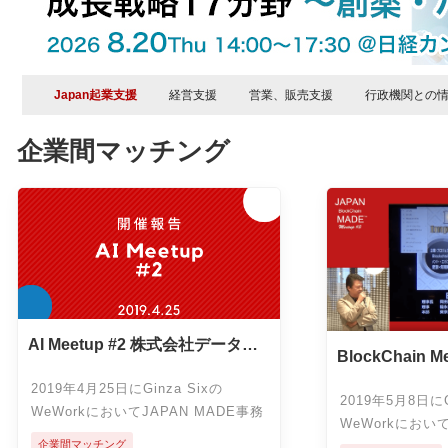
Japan起業支援
経営支援
営業、販売支援
行政機関との
企業間マッチング
AI Meetup #2 株式会社データグ
BlockChain 
リッド
カエタルテク
2019年4月25日にGinza Sixの
2019年5月8日にG
WeWorkにおいてJAPAN MADE事務
WeWorkにおいて
局主催で第2回目のAI Meetupが開催
企業間マッチング
局主催で第3回目のB