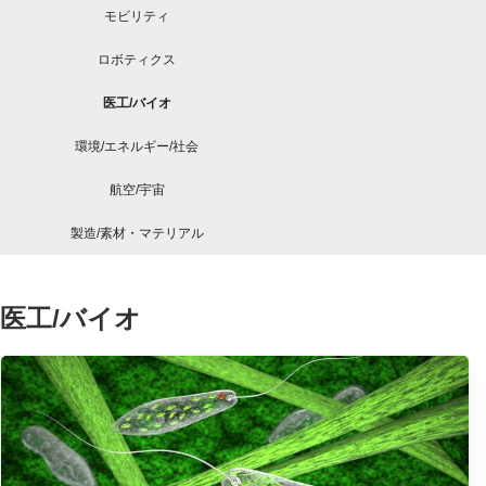
モビリティ
ロボティクス
医工/バイオ
環境/エネルギー/社会
航空/宇宙
製造/素材・マテリアル
医工/バイオ