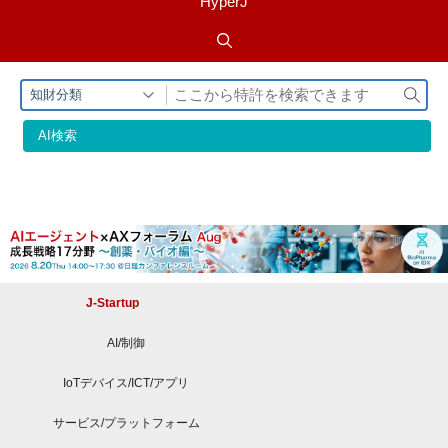
HyperJ
検
知財分類
索
AI検索
J-Startup
AI/制御
IoTデバイス/ICT/アプリ
サービス/プラットフォーム