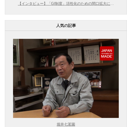
【インタビュー】「GI制度」活性化のための間口拡大に向
けて【農林水産省 × 東大むら塾】
人気の記事
堀井七茗園