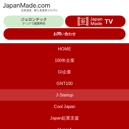
コ
ン
ジェロンテック
テ
テックで健康寿命
ン
お問い合わせ
ツ
へ
HOME
ス
100年企業
キ
GI企業
ッ
プ
GNT100
J-Startup
Cool Japan
Japan起業支援