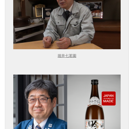
堀井七茗園