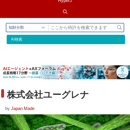
HyperJ
検
知財分類
索
AI検索
株式会社ユーグレナ
by
Japan Made