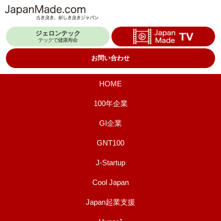
コ
ン
ジェロンテック
テ
テックで健康寿命
ン
お問い合わせ
ツ
へ
HOME
ス
100年企業
キ
GI企業
ッ
プ
GNT100
J-Startup
Cool Japan
Japan起業支援