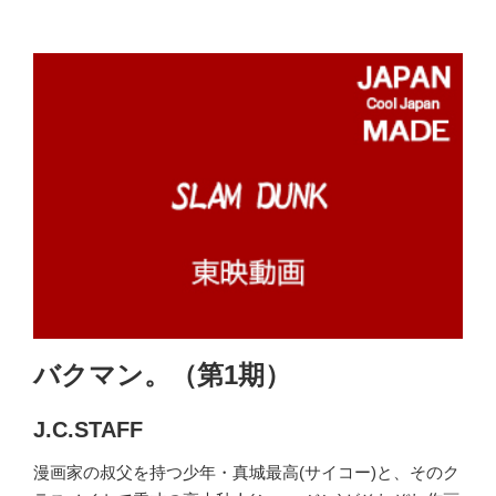
バクマン。（第1期）
J.C.STAFF
漫画家の叔父を持つ少年・真城最高(サイコー)と、そのク