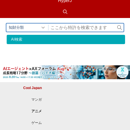
HyperJ
検
知財分類
索
AI検索
Cool Japan
マンガ
アニメ
ゲーム