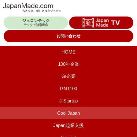
コ
ン
ジェロンテック
テ
テックで健康寿命
ン
お問い合わせ
ツ
へ
HOME
ス
100年企業
キ
GI企業
ッ
プ
GNT100
J-Startup
Cool Japan
Japan起業支援