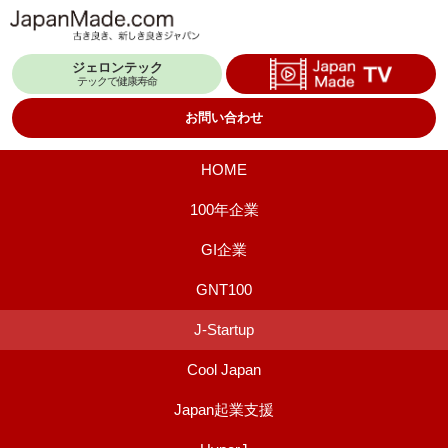
コ
ン
ジェロンテック
テ
テックで健康寿命
ン
お問い合わせ
ツ
へ
HOME
ス
100年企業
キ
GI企業
ッ
プ
GNT100
J-Startup
Cool Japan
Japan起業支援