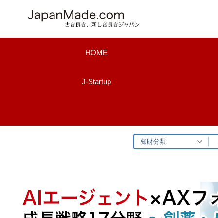
コ
ン
テ
ン
HOME
ツ
へ
J-Startup
ス
キ
ッ
プ
知財分類