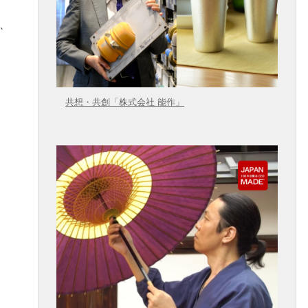
）、
共想・共創「株式会社 能作」