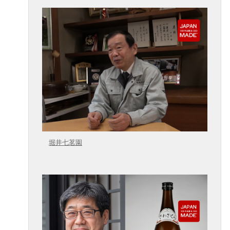
堀井七茗園