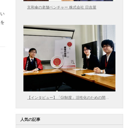
京和傘の老舗ベンチャー 株式会社 日吉屋
しい
盤を
【インタビュー】「GI制度」活性化のための間口
拡大に向けて【農林水産省 × 東大むら塾】
人気の記事