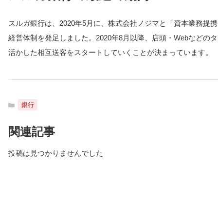
スルガ銀行は、2020年5月に、株式会社ノジマと「資本業務
経営体制を発足しました。2020年8月以降、店頭・Webなど
活かした相互送客をスタートしていくことが決まっています。
カ
銀行
テ
ゴ
関連記事
リ
ー
投稿は見つかりませんでした