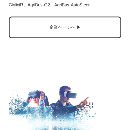
GMiniR、AgriBus-G2、AgriBus-AutoSteer
企業ページへ ▶︎