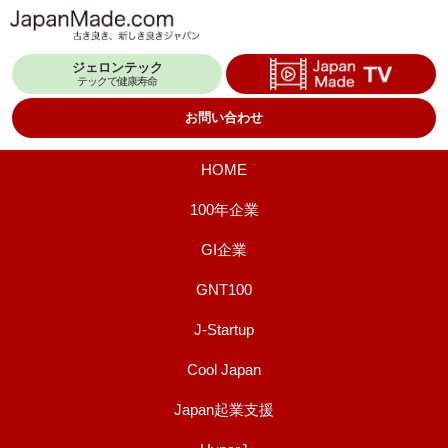
コ
ン
ジェロンテック
テ
テックで健康寿命
ン
お問い合わせ
ツ
へ
HOME
ス
100年企業
キ
GI企業
ッ
プ
GNT100
J-Startup
Cool Japan
Japan起業支援