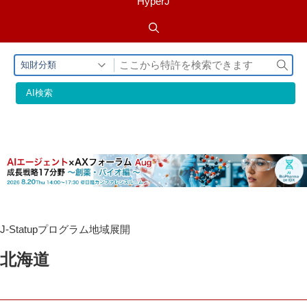
HyperJ
検
知財分類
索
AI検索
J-Statupプログラム地域展開
北海道