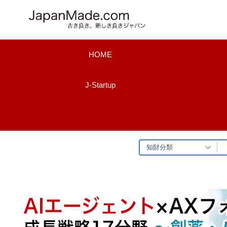
コ
ン
テ
ン
HOME
ツ
へ
J-Startup
ス
キ
ッ
プ
知財分類