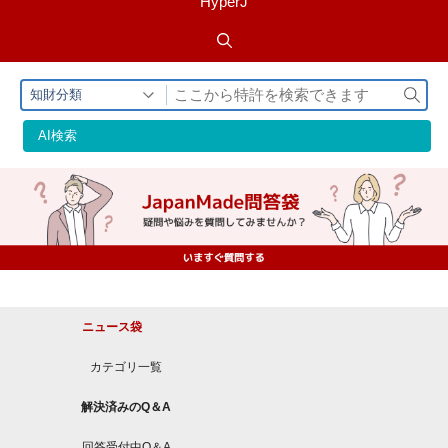
HyperJ
検
知財分類
索
AI検索
ニュース袋
カテゴリ一覧
解決済みのQ＆A
回答受付中Q＆A