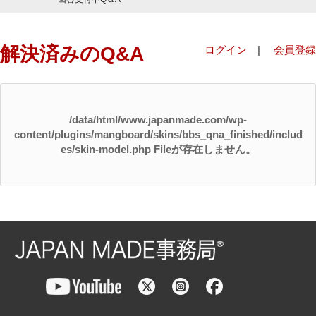
解決済みのQ&A
ログイン
|
会員登録
/data/html/www.japanmade.com/wp-
content/plugins/mangboard/skins/bbs_qna_finished/includ
es/skin-model.php Fileが存在しません。