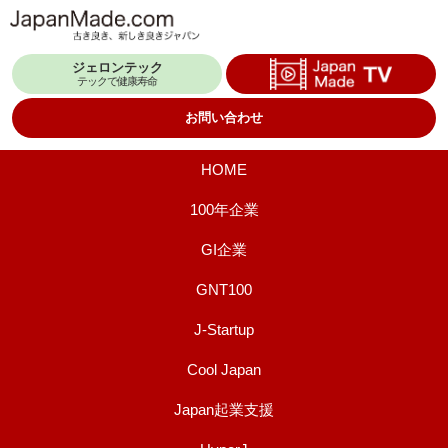
コ
ン
ジェロンテック
テ
テックで健康寿命
ン
お問い合わせ
ツ
へ
HOME
ス
100年企業
キ
GI企業
ッ
プ
GNT100
J-Startup
Cool Japan
Japan起業支援