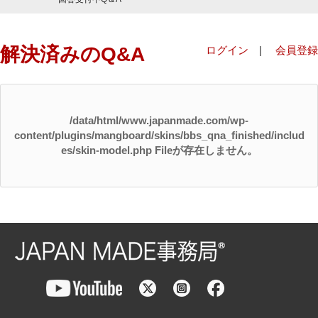
解決済みのQ&A
ログイン
|
会員登録
/data/html/www.japanmade.com/wp-
content/plugins/mangboard/skins/bbs_qna_finished/includ
es/skin-model.php Fileが存在しません。