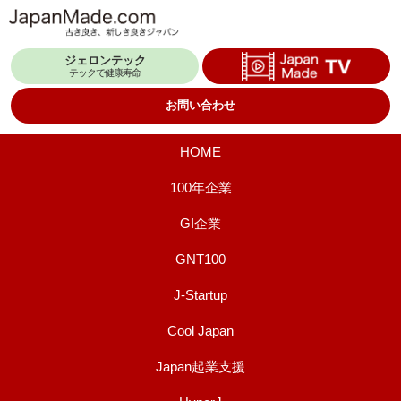
コ
ン
ジェロンテック
テ
テックで健康寿命
ン
お問い合わせ
ツ
へ
HOME
ス
100年企業
キ
GI企業
ッ
プ
GNT100
J-Startup
Cool Japan
Japan起業支援