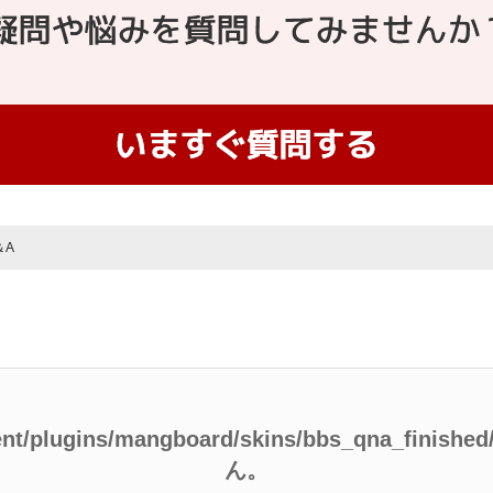
＆A
ent/plugins/mangboard/skins/bbs_qna_finish
ん。