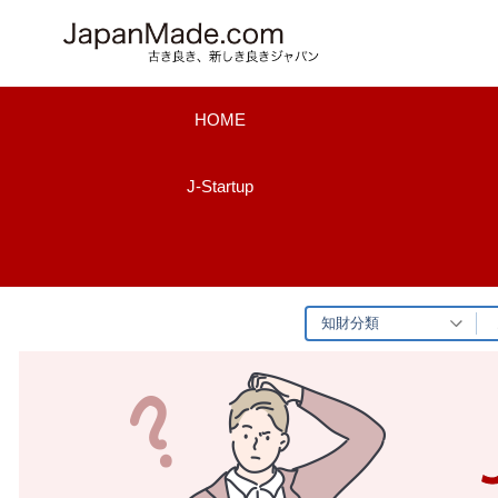
コ
ン
テ
ン
HOME
ツ
へ
J-Startup
ス
キ
ッ
プ
知財分類