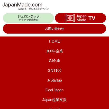
コ
ン
ジェロンテック
テ
テックで健康寿命
ン
お問い合わせ
ツ
へ
HOME
ス
100年企業
キ
GI企業
ッ
プ
GNT100
J-Startup
Cool Japan
Japan起業支援