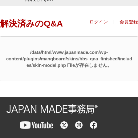
解決済みのQ&A
ログイン
|
会員登録
/data/html/www.japanmade.com/wp-
content/plugins/mangboard/skins/bbs_qna_finished/includ
es/skin-model.php Fileが存在しません。