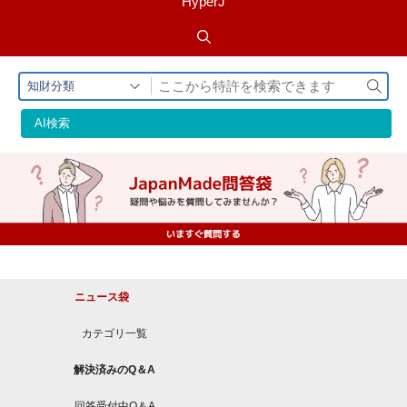
HyperJ
検
知財分類
索
AI検索
ニュース袋
カテゴリ一覧
解決済みのQ＆A
回答受付中Q＆A