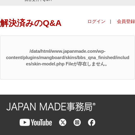
解決済みのQ&A
ログイン
|
会員登録
/data/html/www.japanmade.com/wp-
content/plugins/mangboard/skins/bbs_qna_finished/includ
es/skin-model.php Fileが存在しません。