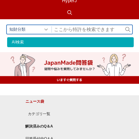
HyperJ
検
知財分類
索
AI検索
ニュース袋
カテゴリ一覧
解決済みのQ＆A
回答受付中Q＆A