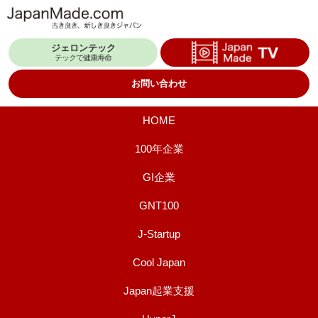
コ
ン
ジェロンテック
テ
テックで健康寿命
ン
お問い合わせ
ツ
へ
HOME
ス
100年企業
キ
GI企業
ッ
プ
GNT100
J-Startup
Cool Japan
Japan起業支援