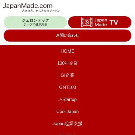
コ
ン
ジェロンテック
テ
テックで健康寿命
ン
お問い合わせ
ツ
へ
HOME
ス
100年企業
キ
GI企業
ッ
プ
GNT100
J-Startup
Cool Japan
Japan起業支援