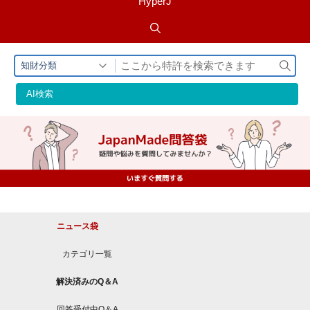
HyperJ
検
知財分類
索
AI検索
ニュース袋
カテゴリ一覧
解決済みのQ＆A
回答受付中Q＆A