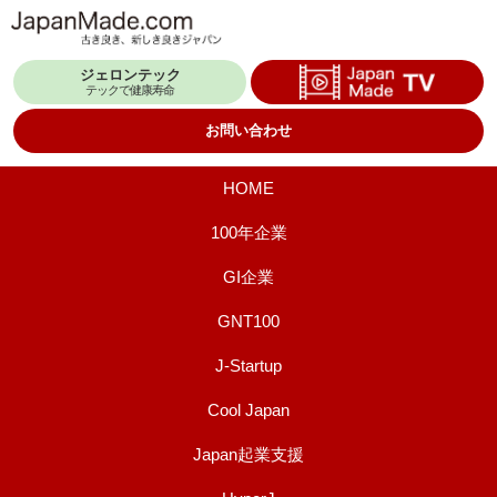
コ
ン
ジェロンテック
テ
テックで健康寿命
ン
お問い合わせ
ツ
へ
HOME
ス
100年企業
キ
GI企業
ッ
プ
GNT100
J-Startup
Cool Japan
Japan起業支援