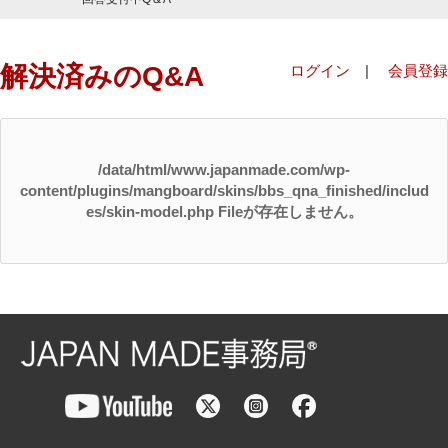
解決済みのQ&A
ログイン
|
会員登録
/data/html/www.japanmade.com/wp-
content/plugins/mangboard/skins/bbs_qna_finished/includ
es/skin-model.php Fileが存在しません。