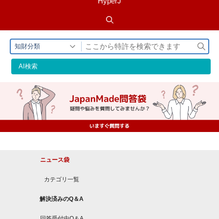
HyperJ
検
知財分類
索
AI検索
ニュース袋
カテゴリ一覧
解決済みのQ＆A
回答受付中Q＆A