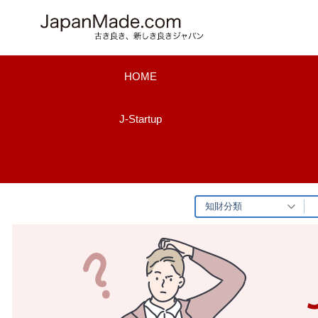
コ
ン
テ
ン
HOME
ツ
へ
J-Startup
ス
キ
ッ
プ
知財分類