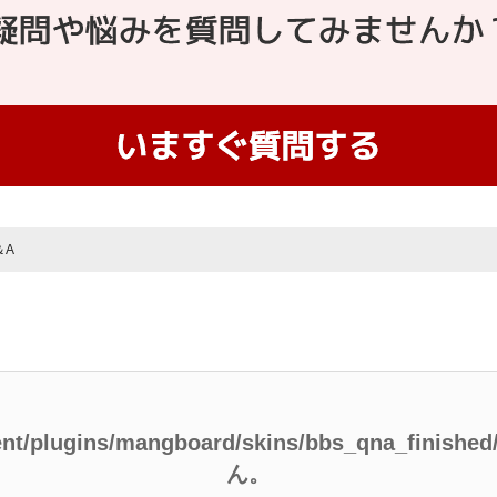
＆A
ent/plugins/mangboard/skins/bbs_qna_finish
ん。