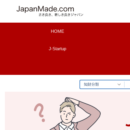
コ
ン
テ
ン
HOME
ツ
へ
J-Startup
ス
キ
ッ
プ
知財分類