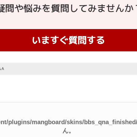
＆A
ent/plugins/mangboard/skins/bbs_qna_finish
ん。