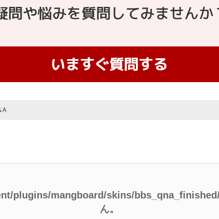
＆A
ent/plugins/mangboard/skins/bbs_qna_finish
ん。