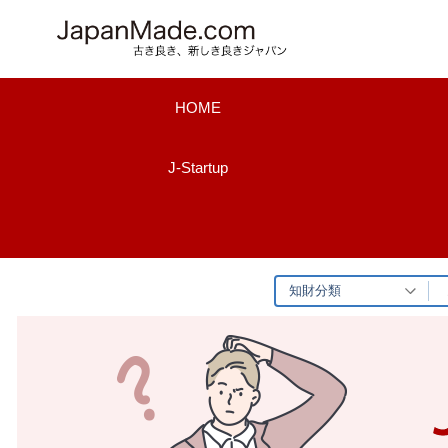
コ
ン
テ
ン
HOME
ツ
へ
J-Startup
ス
キ
ッ
プ
知財分類